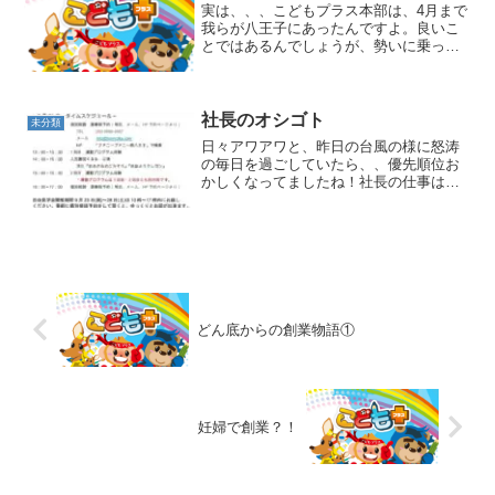
実は、、、こどもプラス本部は、4月まで
我らが八王子にあったんですよ。良いこ
とではあるんでしょうが、勢いに乗っ
て、新宿に進出してしまいました。フラ
ンチャイズのレベルを維持するために
は、どこに行っても同じプログラムを提
供する必要がありますから、...
社長のオシゴト
未分類
日々アワアワと、昨日の台風の様に怒涛
の毎日を過ごしていたら、、優先順位お
かしくなってましたね！社長の仕事は集
客！！そもそも私自身が、息子の放課後
デイを選ぶ時に「 情報が行き渡ってな
い、色んなこと知らなさ過ぎた、何で誰
も教えてくんないの！？」...
どん底からの創業物語①
妊婦で創業？！