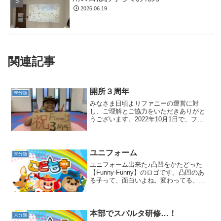
2026.06.19
関連記事
開所３周年
未分類
みなさま日頃よりファニーの運営に対
し、ご理解とご協力をいただきありがと
うございます。2022年10月1日で、ファ
ニーは開所3周年を迎えました☆ご利用者
様をはじめ、支えてくださるみなさまの
おかげです。ありがとうございます！4年
目に走り出したフ...
ユニフォーム
未分類
ユニフォーム出来た♪凸凹をかたどった
【Funny-Funny】のロゴです。凸凹のあ
る子って、面白いよね。変わってる、っ
て、面白い！そんな君が大好きだよ❤️な
にかと苦しい現実があっても、泥水の中
で大輪の花を咲かせる蓮の花のように、
君は尊いんだ...
本部でスパルタ研修…！
未分類