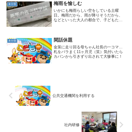
トボトルの上にプレゼ...
梅雨を愉しむ
未分類
いかにも梅雨らしい空をしている土曜
日。梅雨だから、雨が降りそうだから、
などといった大人の都合で、子どもたち
の貴重な時間や活動を制限してしまいた
くはない。起こるかもしれないあらゆる
ことを想定し、事前に検討対策すること
で、何もしていなければ想定...
閑話休題
未分類
金策に走り回る母ちゃん社長の一コマ…
札をバラまく11ヶ月児（笑）気付いたら
カバンから引きずり出されて大惨事に！
公共交通機関を利用する
社内研修