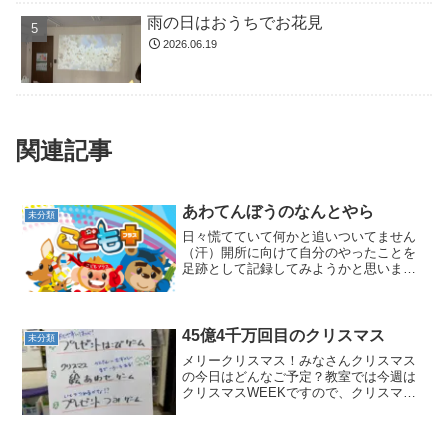
雨の日はおうちでお花見
2026.06.19
関連記事
あわてんぼうのなんとやら
未分類
日々慌てていて何かと追いついてません
（汗）開所に向けて自分のやったことを
足跡として記録してみようかと思いま
す。・医療協定を結ぶために某医療機関
に訪問。担当の副院長先生がものすごく
いい人で感激。無事協定していただける
ことになって安心しましたが...
45億4千万回目のクリスマス
未分類
メリークリスマス！みなさんクリスマス
の今日はどんなご予定？教室では今週は
クリスマスWEEKですので、クリスマス
なムードに包まれてクリスマスなゲーム
をたのしんでいます♪どんな様子かのぞい
てみよう！★プレゼント運びゲームペッ