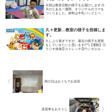
今回は教室活動の様子をお届けします♪5
月のとある一週間、オリジナルのコマを
つくりました。材料は牛乳パックとペッ
トボトルのキャップ2つ、たったこれだ
け！①牛乳パックの横を切って開くパッ
クの角をハサミで切るのはなかなか難し
いので指導員が子どもの...
久々更新…教室の様子を投稿しま
未分類
す。
久しぶり過ぎですが、最近の様子を更新
をしていきたいと思います(^^)【運動】①
ラジオ体操②ストレッチ③ウシガエル④
跳び箱（開脚跳び）⑤鉄棒（なぞなぞコ
ウモリ）⑥マット運動（前転、サツマイ
モごろごろなど）【静かな活動】・ビジ
ョントレーニング（...
雨の日はおうちでお花見
送迎車をおそうじ