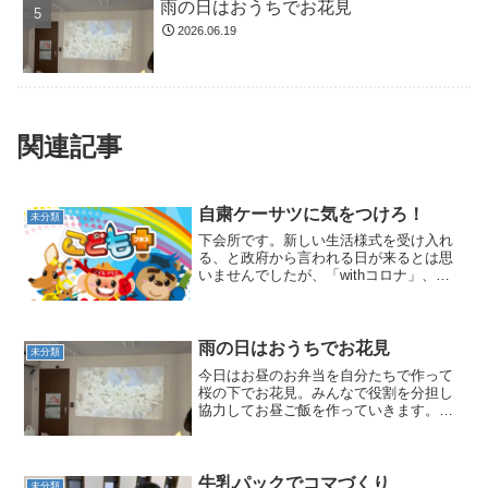
雨の日はおうちでお花見
2026.06.19
関連記事
自粛ケーサツに気をつけろ！
未分類
下会所です。新しい生活様式を受け入れ
る、と政府から言われる日が来るとは思
いませんでしたが、「withコロナ」、い
つかかってもおかしくない、常に感染と
隣合わせなことを自覚しつつも、恐れる
ことよりも、自分の免疫力を高めて「い
つでもかかってらっし...
雨の日はおうちでお花見
未分類
今日はお昼のお弁当を自分たちで作って
桜の下でお花見。みんなで役割を分担し
協力してお昼ご飯を作っていきます。好
きな具材をお弁当箱に詰め込んで、オリ
ジナルなお弁当を作りました！天気が良
ければ、公園の桜の下でお花見ランチで
したが、あいにくの雨。。...
牛乳パックでコマづくり
未分類